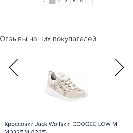
...
1
2
3
4
5
...
Отзывы наших покупателей
M
Кроссовки Jack Wolfskin ACTIVATE XT
TEXAPORE LOW W (4035181-5116)