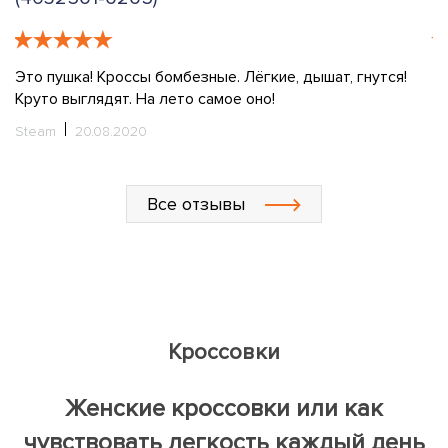
я!
Купила сыну кроссовки jack wolfskin activate xt texapore
low w без его ведома, чтоб сюрприз был. Жаль, не
угадала: ему не очень понравились внешне. Говорит,
шнуровка неудобная и подошва жёсткая. Но я вижу, что
они качественные, надолго хватит. А сыну единственное
что понравилось - это то, что эмблему видно: можно
хвастать брендом.
Лариса Сергеевна
29.07.2020
Все отзывы