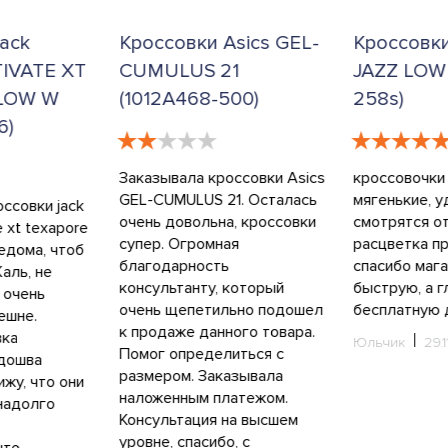
ack
Кроссовки Asics GEL-
Кроссовк
TIVATE XT
CUMULUS 21
JAZZ LOW
LOW W
(1012A468-500)
258s)
6)
Заказывала кроссовки Asics
кроссовочки 
GEL-CUMULUS 21. Осталась
мягенькие, у
оссовки jack
очень довольна, кроссовки
смотрятся от
e xt texapore
супер. Огромная
расцветка пр
ведома, чтоб
благодарность
спасибо мага
аль, не
консультанту, который
быструю, а г
 очень
очень щепетильно подошел
бесплатную 
ешне.
к продаже данного товара.
вка
Юльчик
29.1
Помог определиться с
одошва
размером. Заказывала
ижу, что они
наложенным платежом.
надолго
Консультация на высшем
уровне, спасибо, с
что