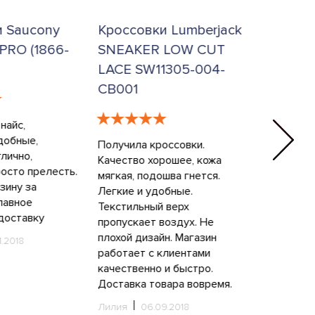
и Saucony
Кроссовки Lumberjack
Кроссов
PRO (1866-
SNEAKER LOW CUT
Kanmei 
LACE SW11305-004-
9090)
CB001
найс,
Обувь пок
добные,
повседнев
Получила кроссовки.
лично,
городу. Х
Качество хорошее, кожа
осто прелесть.
практично
мягкая, подошва гнется.
зину за
Запуталас
Легкие и удобные.
лавное
размеров,
Текстильный верх
доставку
менеджеры
пропускает воздух. Не
Пришел то
плохой дизайн. Магазин
1.2018
Размер по
работает с клиентами
легкие и 
качественно и быстро.
кроссовоч
Доставка товара вовремя.
одного кр
Лилия
06.09.2018
конца при