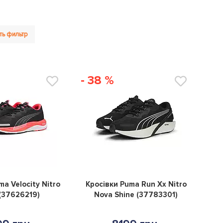
ть фильтр
- 38 %
0
0
ma Velocity Nitro
Кросівки Puma Run Xx Nitro
(37626219)
Nova Shine (37783301)