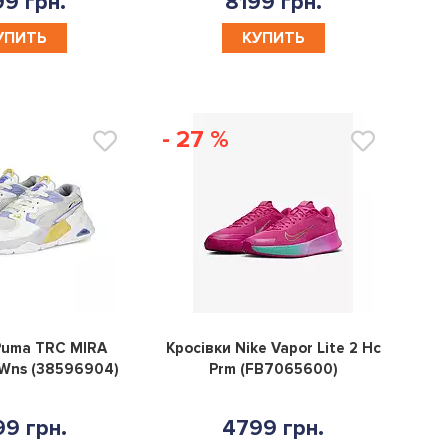
9 грн.
8199 грн.
УПИТЬ
КУПИТЬ
- 27 %
0
0
Puma TRC MIRA
Кросівки Nike Vapor Lite 2 Hc
 Wns (38596904)
Prm (FB7065600)
9 грн.
4799 грн.