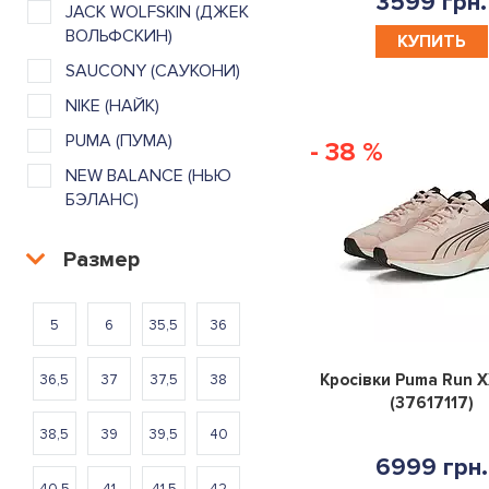
3599 грн.
JACK WOLFSKIN (ДЖЕК
ВОЛЬФСКИН)
КУПИТЬ
SAUCONY (САУКОНИ)
NIKE (НАЙК)
PUMA (ПУМА)
- 38 %
NEW BALANCE (НЬЮ
БЭЛАНС)
Размер
5
6
35,5
36
Кросівки Puma Run X
36,5
37
37,5
38
(37617117)
38,5
39
39,5
40
6999 грн.
40,5
41
41,5
42