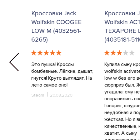
40,5
41
41,5
42
k
Кроссовки Jack
Кроссовки J
GEE
Wolfskin COOGEE
Wolfskin AC
42,5
43
44
45
61-
LOW M (4032561-
TEXAPORE 
6265)
(4035181-511
46
47
5.5
4.5
6.5
44.5
38.5
40.5
ыдущим
Это пушка! Кроссы
Купила сыну кр
 low m. Но
бомбезные. Лёгкие, дышат,
wolfskin activat
37.5
42.5
36.5
35.5
гнутся! Круто выглядят. На
low w без его 
лето самое оно!
сюрприз был. Ж
41.5
39.5
угадала: ему не
Steam
20.08.2020
понравились вн
Говорит, шнуро
5
6
35,5
36
неудобная и п
жёсткая. Но я в
36,5
37
37,5
38
качественные, 
хватит. А сыну
38,5
39
39,5
40
единственное, 