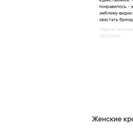
понравилось - э
эмблему видно:
40,5
41
41,5
42
хвастать бренд
42,5
43
44
45
Лариса Сергеев
29.07.2020
46
47
5.5
4.5
6.5
44.5
38.5
40.5
37.5
42.5
36.5
35.5
41.5
39.5
5
6
35,5
36
Женские кро
36,5
37
37,5
38