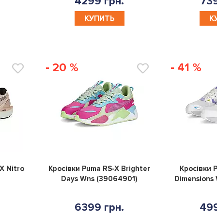
4299 грн.
739
КУПИТЬ
К
- 20 %
- 41 %
0
0
X Nitro
Кросівки Puma RS-X Brighter
Кросівки 
Days Wns (39064901)
Dimensions
6399 грн.
499