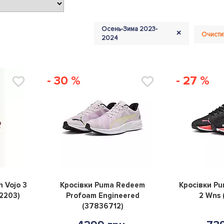
Осень-Зима 2023-
+
Очисти
2024
- 30 %
- 27 %
0
0
n Vojo 3
Кросівки Puma Redeem
Кросівки Pu
2203)
Profoam Engineered
2 Wns 
(37836712)