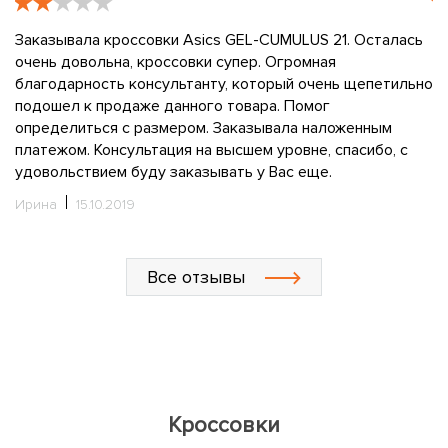
e
Заказывала кроссовки Asics GEL-CUMULUS 21. Осталась
к
очень довольна, кроссовки супер. Огромная
о
благодарность консультанту, который очень щепетильно
з
подошел к продаже данного товара. Помог
Ю
е,
определиться с размером. Заказывала наложенным
платежом. Консультация на высшем уровне, спасибо, с
удовольствием буду заказывать у Вас еще.
Ирина
15.10.2019
Все отзывы
Кроссовки