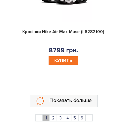
0
Кросівки Nike Air Max Muse (II6282100)
8799 грн.
КУПИТЬ
Показать больше
...
1
2
3
4
5
6
...