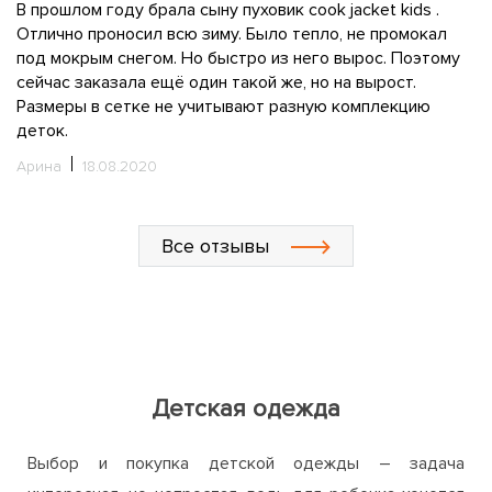
В прошлом году брала сыну пуховик cook jacket kids .
За
т,
Отлично проносил всю зиму. Было тепло, не промокал
п
под мокрым снегом. Но быстро из него вырос. Поэтому
р
сейчас заказала ещё один такой же, но на вырост.
к
Размеры в сетке не учитывают разную комплекцию
р
деток.
З
од
Арина
18.08.2020
М
Все отзывы
Детская одежда
Выбор и покупка детской одежды – задача