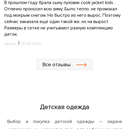
В прошлом году брала сыну пуховик cook jacket kids .
За
т,
Отлично проносил всю зиму. Было тепло, не промокал
п
под мокрым снегом. Но быстро из него вырос. Поэтому
р
сейчас заказала ещё один такой же, но на вырост.
к
Размеры в сетке не учитывают разную комплекцию
р
деток.
З
од
Арина
18.08.2020
М
Все отзывы
Детская одежда
Выбор и покупка детской одежды – задача