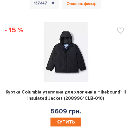
+
137-147
Очистить фильтр
- 15 %
0
Куртка Columbia утеплена для хлопчикiв Hikebound™ II
Insulated Jacket (2089961CLB-010)
5609 грн.
КУПИТЬ