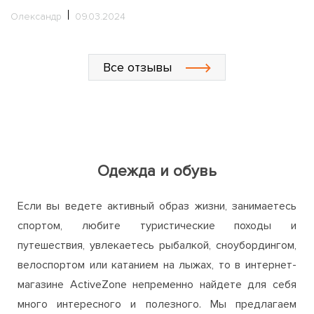
кроссовок, это не допустимо
wo
п
Сергей
12.11.2020
у
О
уз
Все отзывы
С
Одежда и обувь
Если вы ведете активный образ жизни, занимаетесь
спортом, любите туристические походы и
путешествия, увлекаетесь рыбалкой, сноубордингом,
велоспортом или катанием на лыжах, то в интернет-
магазине ActiveZone непременно найдете для себя