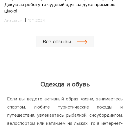
С
Все отзывы
Одежда и обувь
Если вы ведете активный образ жизни, занимаетесь
спортом, любите туристические походы и
путешествия, увлекаетесь рыбалкой, сноубордингом,
велоспортом или катанием на лыжах, то в интернет-
магазине ActiveZone непременно найдете для себя
много интересного и полезного. Мы предлагаем
широкий ассортимент одежды, обуви и аксессуаров
для активного отдыха, путешествий, занятий спортом