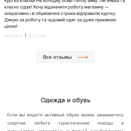
та
Ч
н
Олександр
09.03.2024
к
С
Все отзывы
Одежда и обувь
Если вы ведете активный образ жизни, занимаетесь
спортом, любите туристические походы и
путешествия, увлекаетесь рыбалкой, сноубордингом,
велоспортом или катанием на лыжах, то в интернет-
магазине ActiveZone непременно найдете для себя
много интересного и полезного. Мы предлагаем