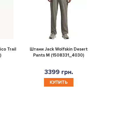
0
0
co Trail
Штани Jack Wolfskin Desert
)
Pants M (1508331_4030)
3399 грн.
КУПИТЬ