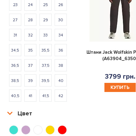
23
24
25
26
27
28
29
30
31
32
33
34
34,5
35
35,5
36
Штани Jack Wolfskin Pi
(A63904_6350
36,5
37
37,5
38
3799 грн.
38,5
39
39,5
40
КУПИТЬ
40,5
41
41,5
42
42,5
43
43,5
44
Цвет
44,5
45
46
46,5