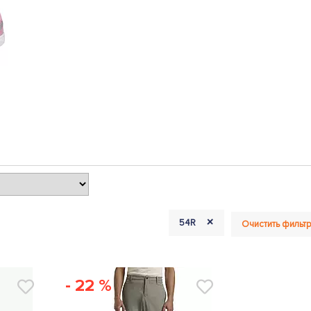
+
54R
Очистить фильт
- 22 %