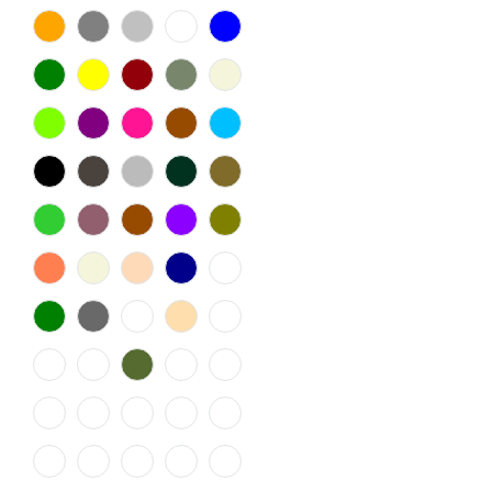
47
48
50
52
54
56
58
140
74
80
86
92
98
104
110
116
128
152
164
176
5.5
4.5
6.5
9.5
8.5
10.5
7.5
X
43.5
44.5
38.5
40.5
46.5
37.5
40/34
42.5