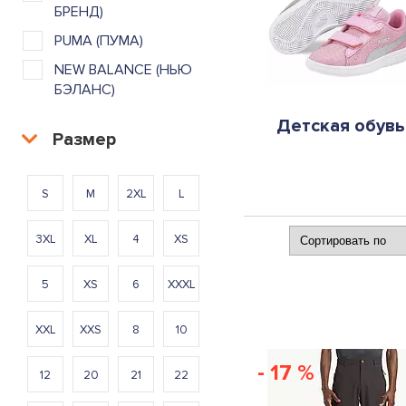
БРЕНД)
PUMA (ПУМА)
NEW BALANCE (НЬЮ
БЭЛАНС)
Детская обувь
Размер
S
M
2XL
L
3XL
XL
4
XS
5
XS
6
XXXL
XXL
XXS
8
10
- 17 %
12
20
21
22