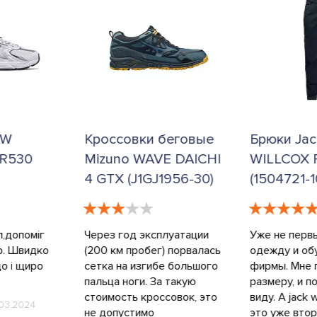
беговые
Брюки Jack Wolfskin
Кроссовки
E DAICHI
WILLCOX PANTS MEN
Wolfskin
1956-30)
(1504721-1010)
LOW M (4
6265)
луатации
Уже не первый год покупаю
) порвалась
одежду и обувь этой
Согласен с 
е большого
фирмы. Мне подходит. И по
отзывом о co
 такую
размеру, и по внешнему
цвет обязыва
совок, это
виду. А jack wolfskin willcox-
Локи
20.08
это уже вторые штаны