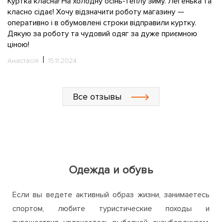
та
Ч
н
Олександр
09.03.2024
к
С
Все отзывы
Одежда и обувь
Если вы ведете активный образ жизни, занимаетесь
спортом, любите туристические походы и
путешествия, увлекаетесь рыбалкой, сноубордингом,
велоспортом или катанием на лыжах, то в интернет-
магазине ActiveZone непременно найдете для себя
много интересного и полезного. Мы предлагаем