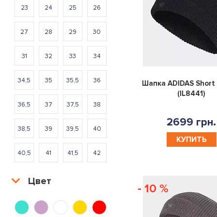
23
24
25
26
27
28
29
30
31
32
33
34
34,5
35
35,5
36
Шапка ADIDAS Short
(IL8441)
36,5
37
37,5
38
2699 грн.
38,5
39
39,5
40
КУПИТЬ
40,5
41
41,5
42
42,5
43
43,5
44
Цвет
- 10 %
44,5
45
46
46,5