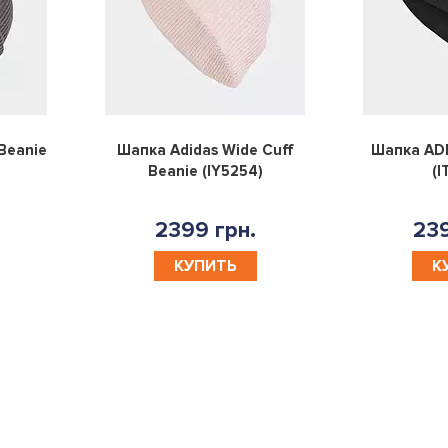
0
0
Beanie
Шапка Adidas Wide Cuff
Шапка ADI
Beanie (IY5254)
(I
2399 грн.
239
КУПИТЬ
К