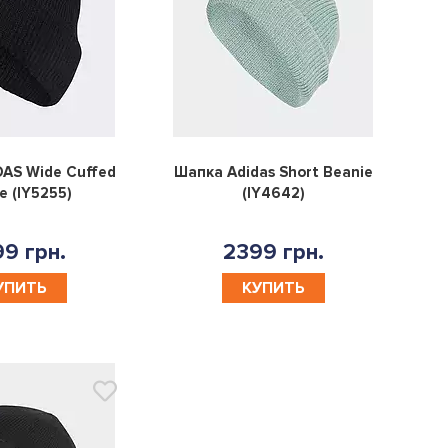
0
0
AS Wide Cuffed
Шапка Adidas Short Beanie
e (IY5255)
(IY4642)
9 грн.
2399 грн.
УПИТЬ
КУПИТЬ