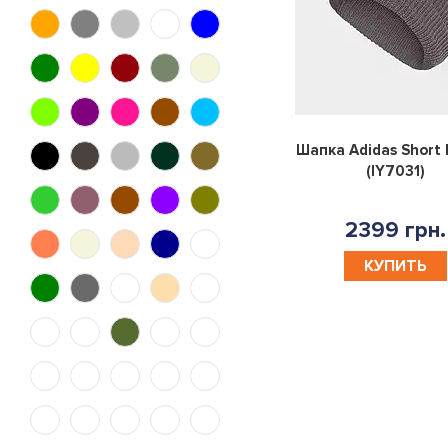
47
48
50
52
54
56
58
140
74
80
86
92
Шапка Adidas Short 
98
104
110
116
(IY7031)
128
152
164
176
2399 грн.
КУПИТЬ
5.5
4.5
6.5
9.5
8.5
10.5
7.5
X
43.5
44.5
38.5
40.5
46.5
37.5
40/34
42.5