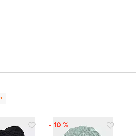
р
- 10 %