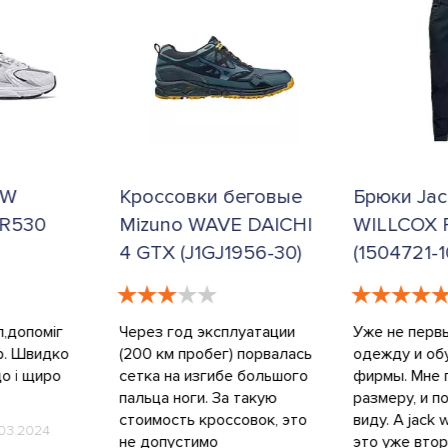
беговые
Брюки Jack Wolfskin
Кроссовки
E DAICHI
WILLCOX PANTS MEN
Wolfskin
1956-30)
(1504721-1010)
LOW M (4
6265)
луатации
Уже не первый год покупаю
) порвалась
одежду и обувь этой
Согласен с 
е большого
фирмы. Мне подходит. И по
отзывом о co
 такую
размеру, и по внешнему
цвет обязыва
совок, это
виду. А jack wolfskin willcox-
Локи
20.08
это уже вторые штаны