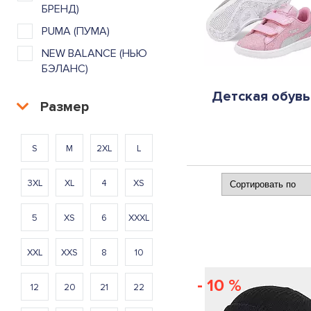
БРЕНД)
PUMA (ПУМА)
NEW BALANCE (НЬЮ
БЭЛАНС)
Детская обувь
Размер
S
M
2XL
L
3XL
XL
4
XS
5
XS
6
XXXL
XXL
XXS
8
10
- 10 %
12
20
21
22