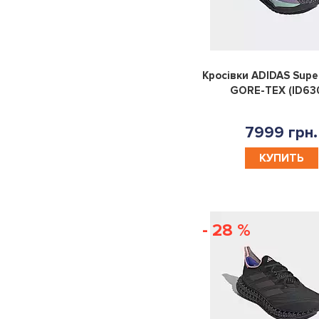
39.5
OSFM
OSFW
OSFY
170
ADULT
19
150-
Кросівки ADIDAS Sup
157
137-
125-
160-
S|M
GORE-TEX (ID63
147
135
170
L|XL
30|30
37|38
41|42
7999 грн.
КУПИТЬ
36|37
46|47
48|49
42|43
38|39
39|40
43|44
45|46
- 28 %
50R
52R
54R
56R
OSFL
29|30
30|31
32|33
34|35
28|29
M|L
YOUTH