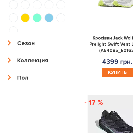
36.5
38/32
48.5
47,5
45,5
174
40/30
34/34
36/34
34/30
30/30
36/32
Кросівки Jack Wol
Сезон
Prelight Swift Vent
(A64085_E0162
30/34
38/30
40/32
28|32
Коллекция
4399 грн.
28|34
30|32
33|34
34|32
КУПИТЬ
Пол
34|34
36|32
36|34
38|34
38|32
35.5
28.5
31.5
- 17 %
32.5
34.5
27.5
41.5
45.5
29.5
33.5
47.5