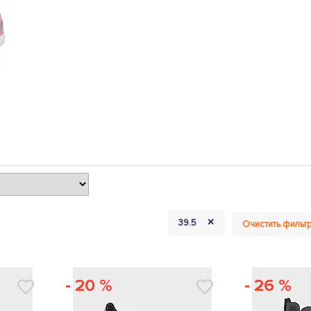
+
39.5
Очистить фильт
- 20 %
- 26 %