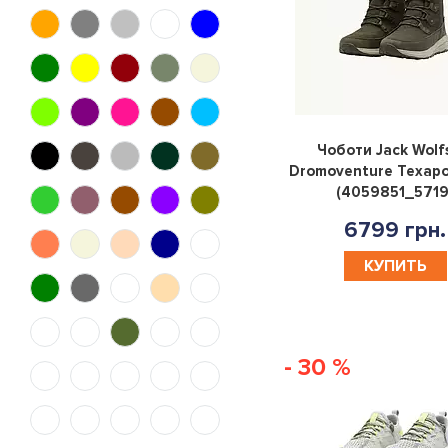
47
48
50
52
54
56
58
140
74
80
86
92
Чоботи Jack Wolf
98
104
110
116
Dromoventure Texapo
(4059851_5719
128
152
164
176
6799 грн.
КУПИТЬ
5.5
4.5
6.5
9.5
8.5
10.5
7.5
X
- 30 %
43.5
44.5
38.5
40.5
46.5
37.5
40/34
42.5