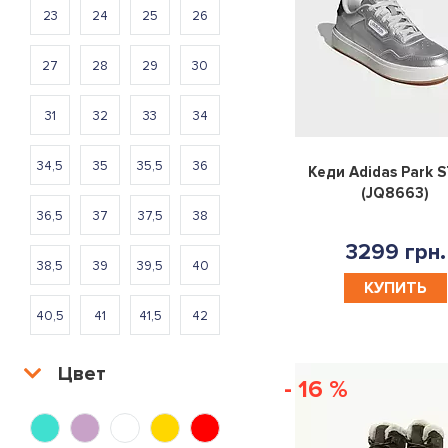
23
24
25
26
27
28
29
30
31
32
33
34
34,5
35
35,5
36
Кеди Adidas Park S
(JQ8663)
36,5
37
37,5
38
3299 грн.
38,5
39
39,5
40
КУПИТЬ
40,5
41
41,5
42
42,5
43
43,5
44
Цвет
- 16 %
44,5
45
46
46,5