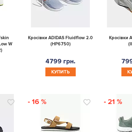
0
0
fskin
Кросівки ADIDAS Fluidflow 2.0
Кросівки 
 Low W
(HP6750)
(
)
4799 грн.
799
КУПИТЬ
К
- 16 %
- 21 %