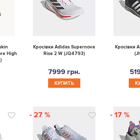
0
0
skin
Кросівки Adidas Supernova
Кросівки 
re High
Rise 2 W (JQ4793)
(J
)
7999 грн.
519
КУПИТЬ
К
- 27 %
- 17 %