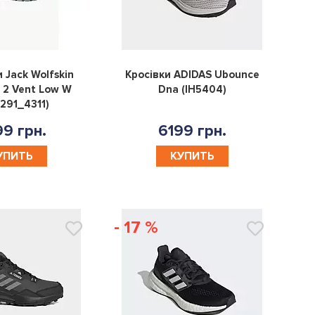
0
0
 Jack Wolfskin
Кросівки ADIDAS Ubounce
 2 Vent Low W
Dna (IH5404)
291_4311)
9 грн.
6199 грн.
УПИТЬ
КУПИТЬ
- 17 %