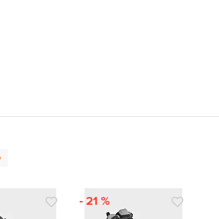
р
- 21 %