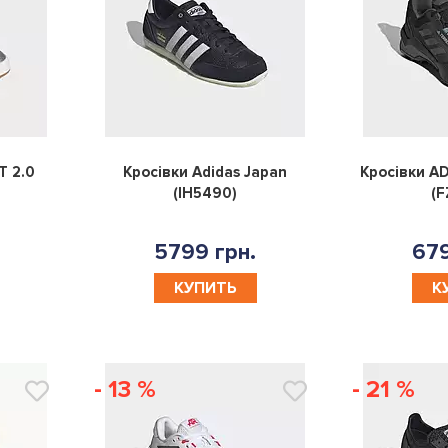
0
0
T 2.0
Кросівки Adidas Japan
Кросівки AD
(IH5490)
(F
5799 грн.
679
КУПИТЬ
К
- 13 %
- 21 %