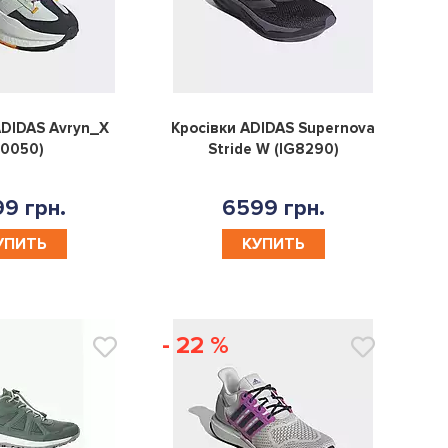
0
0
ADIDAS Avryn_X
Кросівки ADIDAS Supernova
II0050)
Stride W (IG8290)
9 грн.
6599 грн.
УПИТЬ
КУПИТЬ
- 22 %