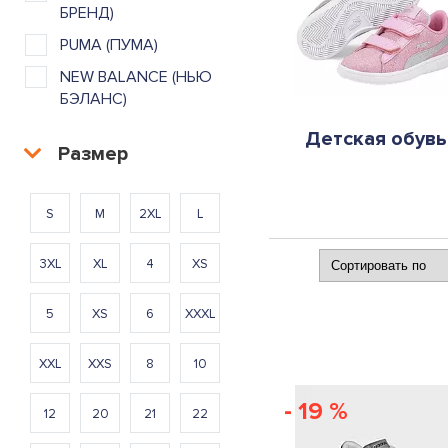
БРЕНД)
PUMA (ПУМА)
NEW BALANCE (НЬЮ
БЭЛАНС)
Детская обувь
Размер
S
M
2XL
L
3XL
XL
4
XS
5
XS
6
XXXL
XXL
XXS
8
10
- 19 %
12
20
21
22