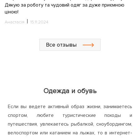
С
Все отзывы
Одежда и обувь
Если вы ведете активный образ жизни, занимаетесь
спортом, любите туристические походы и
путешествия, увлекаетесь рыбалкой, сноубордингом,
велоспортом или катанием на лыжах, то в интернет-
магазине ActiveZone непременно найдете для себя
много интересного и полезного. Мы предлагаем
широкий ассортимент одежды, обуви и аксессуаров
для активного отдыха, путешествий, занятий спортом