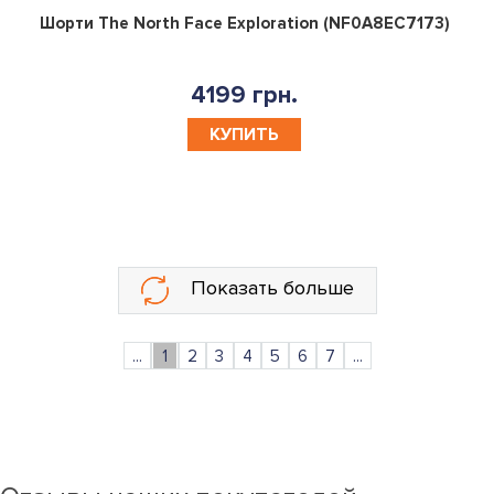
0
Шорти The North Face Exploration (NF0A8EC7173)
4199 грн.
КУПИТЬ
Показать больше
...
1
2
3
4
5
6
7
...