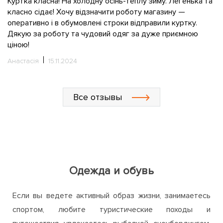
Куртка класна! На холодну осінь-теплу зиму. Легенька та
класно сідає! Хочу відзначити роботу магазину —
О
оперативно і в обумовлені строки відправили куртку.
Дякую за роботу та чудовий одяг за дуже приємною
ціною!
Анастасія
15.11.2024
Все отзывы
Одежда и обувь
Если вы ведете активный образ жизни, занимаетесь
спортом, любите туристические походы и