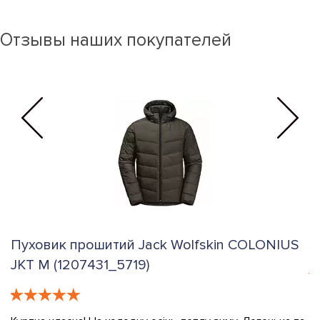
Отзывы наших покупателей
Пуховик прошитий Jack Wolfskin COLONIUS
К
JKT M (1207431_5719)
е
К
в