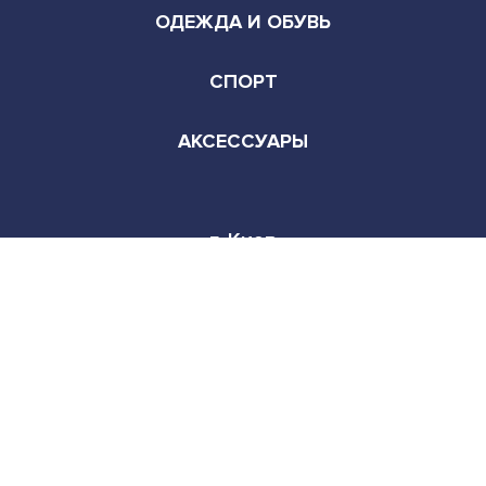
АКСЕССУАРЫ
г. Киев
Режим работы:
Пн-Сб 9:00-22:00
© Copyright - All rights reserved. 2026
Facebook
Instagram