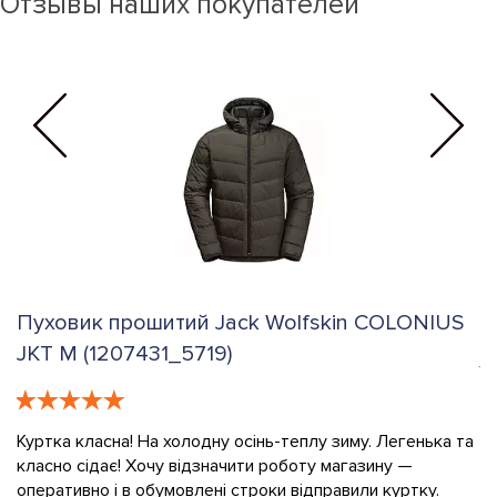
Отзывы наших покупателей
Пуховик прошитий Jack Wolfskin COLONIUS
К
JKT M (1207431_5719)
е
К
в
Куртка класна! На холодну осінь-теплу зиму. Легенька та
класно сідає! Хочу відзначити роботу магазину —
О
оперативно і в обумовлені строки відправили куртку.