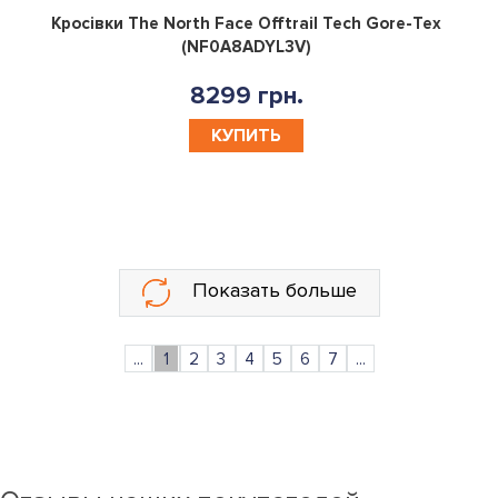
0
Кросівки The North Face Offtrail Tech Gore-Tex
(NF0A8ADYL3V)
8299 грн.
КУПИТЬ
Показать больше
...
1
2
3
4
5
6
7
...