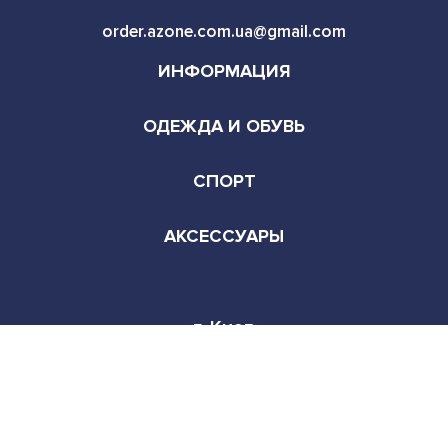
order.azone.com.ua@gmail.com
ИНФОРМАЦИЯ
ОДЕЖДА И ОБУВЬ
СПОРТ
АКСЕССУАРЫ
г. Киев
Режим работы:
Пн-Сб 9:00-22:00
© Copyright - All rights reserved. 2026
Facebook
Instagram