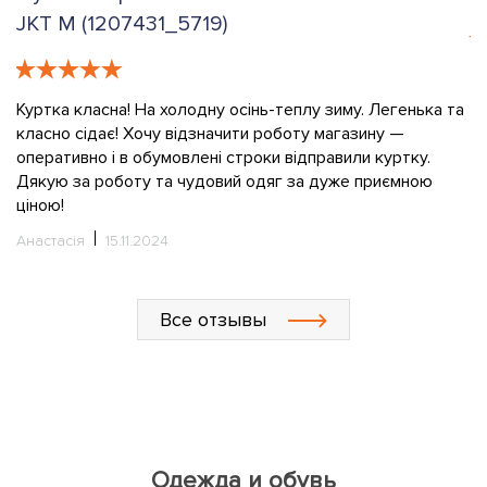
JKT M (1207431_5719)
е
К
в
Куртка класна! На холодну осінь-теплу зиму. Легенька та
класно сідає! Хочу відзначити роботу магазину —
О
оперативно і в обумовлені строки відправили куртку.
Дякую за роботу та чудовий одяг за дуже приємною
ціною!
Анастасія
15.11.2024
Все отзывы
Одежда и обувь