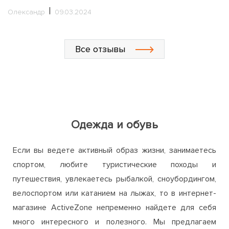
кроссовок, это не допустимо
wo
п
Сергей
12.11.2020
у
О
уз
Все отзывы
С
Одежда и обувь
Если вы ведете активный образ жизни, занимаетесь
спортом, любите туристические походы и
путешествия, увлекаетесь рыбалкой, сноубордингом,
велоспортом или катанием на лыжах, то в интернет-
магазине ActiveZone непременно найдете для себя