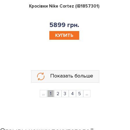
0
Кросівки Nike Cortez (IB1857301)
5899 грн.
КУПИТЬ
Показать больше
...
1
2
3
4
5
...