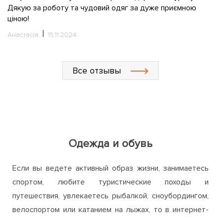
С
Все отзывы
Одежда и обувь
Если вы ведете активный образ жизни, занимаетесь
спортом, любите туристические походы и
путешествия, увлекаетесь рыбалкой, сноубордингом,
велоспортом или катанием на лыжах, то в интернет-
магазине ActiveZone непременно найдете для себя
много интересного и полезного. Мы предлагаем
широкий ассортимент одежды, обуви и аксессуаров
для активного отдыха, путешествий, занятий спортом