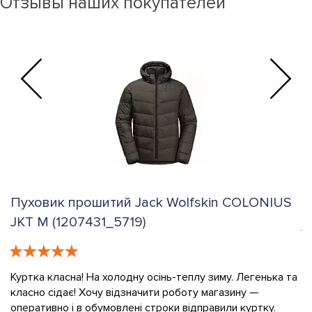
Отзывы наших покупателей
Кросівки NEW BALANCE MR530 (MR530SG)
К
G
Консультант топ,допоміг підібрати розмір. Швидко
відправили за що і щиро вдячний
та
Ч
н
Олександр
09.03.2024
к