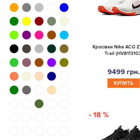
47
48
50
52
54
56
58
140
74
80
86
92
Кросівки Nike ACG 
98
104
110
116
Trail (HV811310
128
152
164
176
9499 грн.
КУПИТЬ
5.5
4.5
6.5
9.5
8.5
10.5
7.5
X
- 18 %
43.5
44.5
38.5
40.5
46.5
37.5
40/34
42.5