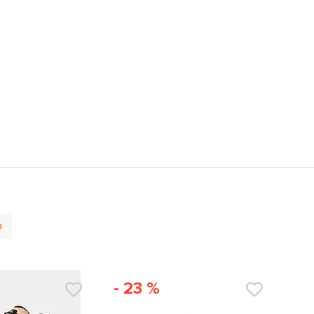
р
- 23 %