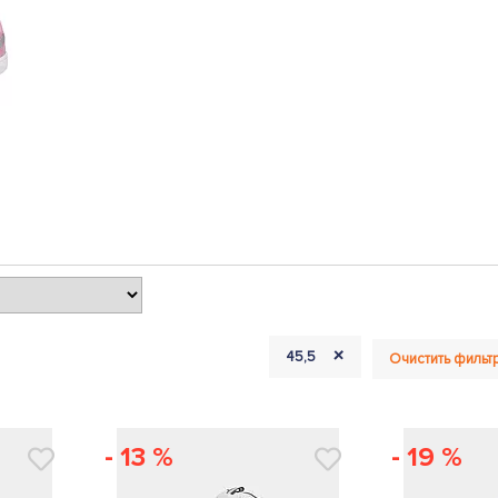
+
45,5
Очистить фильт
- 13 %
- 19 %