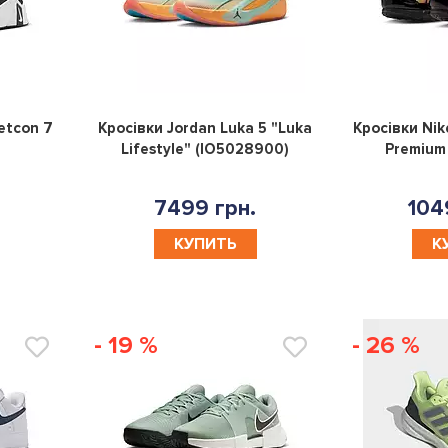
0
0
etcon 7
Кросівки Jordan Luka 5 "Luka
Кросівки Nik
Lifestyle" (IO5028900)
Premium
7499 грн.
104
КУПИТЬ
К
- 19 %
- 26 %