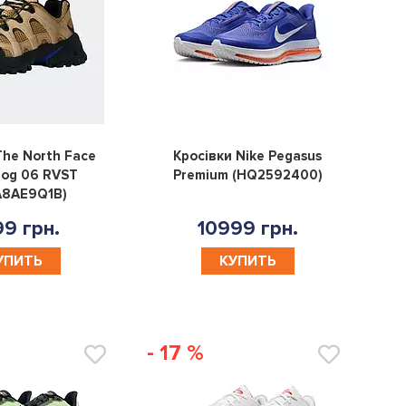
0
0
The North Face
Кросівки Nike Pegasus
og 06 RVST
Premium (HQ2592400)
A8AE9Q1B)
9 грн.
10999 грн.
УПИТЬ
КУПИТЬ
- 17 %