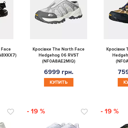
0
0
 Face
Кросівки The North Face
Кросівки 
A8XKX7)
Hedgehog 06 RVST
Hedgeh
(NF0A8AE2MIQ)
(NF0
6999 грн.
759
КУПИТЬ
К
- 19 %
- 19 %