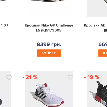
0
0
 1 07
Кросівки Nike GP Challenge
Кросівки ADI
1.5 (IQ5179005)
(
8399 грн.
669
КУПИТЬ
К
- 21 %
- 19 %