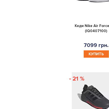
39.5
OSFM
OSFW
OSFY
170
ADULT
19
150-
Кеди Nike Air Force
157
137-
125-
160-
S|M
(IQ0407100)
147
135
170
L|XL
30|30
37|38
41|42
7099 грн.
КУПИТЬ
36|37
46|47
48|49
42|43
38|39
39|40
43|44
45|46
- 21 %
50R
52R
54R
56R
OSFL
29|30
30|31
32|33
34|35
28|29
M|L
YOUTH