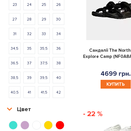
23
24
25
26
27
28
29
30
31
32
33
34
34,5
35
35,5
36
Сандалії The North
Explore Camp (NF0A8
36,5
37
37,5
38
4699 грн.
38,5
39
39,5
40
КУПИТЬ
40,5
41
41,5
42
42,5
43
43,5
44
Цвет
- 22 %
44,5
45
46
46,5