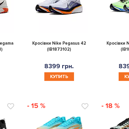
0
0
Zegama
Кросівки Nike Pegasus 42
Кросівки N
3)
(IB1873102)
(IB
8399 грн.
839
КУПИТЬ
К
- 15 %
- 18 %