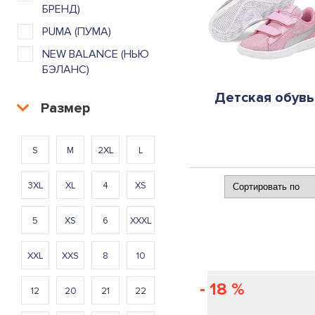
БРЕНД)
PUMA (ПУМА)
NEW BALANCE (НЬЮ
БЭЛАНС)
Детская обувь
Размер
S
M
2XL
L
3XL
XL
4
XS
5
XS
6
XXXL
XXL
XXS
8
10
- 18 %
12
20
21
22