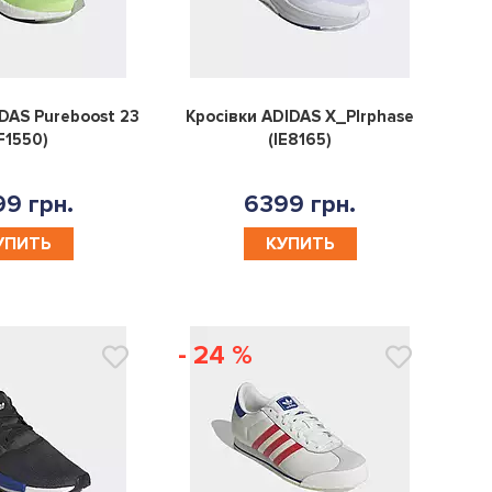
0
0
DAS Pureboost 23
Кросівки ADIDAS X_Plrphase
IF1550)
(IE8165)
9 грн.
6399 грн.
УПИТЬ
КУПИТЬ
- 24 %