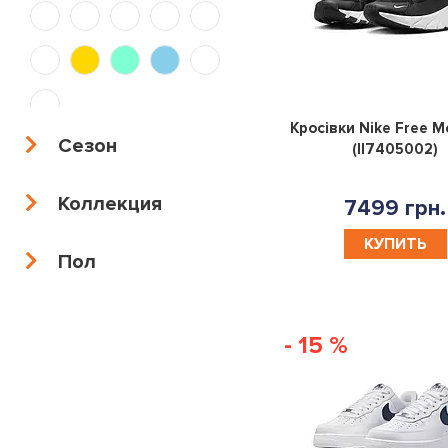
36.5
38/32
48.5
47,5
45,5
174
40/30
34/34
36/34
34/30
30/30
36/32
Кросівки Nike Free M
Сезон
(II7405002)
30/34
38/30
40/32
28|32
Коллекция
7499 грн.
28|34
30|32
33|34
34|32
КУПИТЬ
Пол
34|34
36|32
36|34
38|34
38|32
35.5
28.5
31.5
- 15 %
32.5
34.5
27.5
41.5
45.5
29.5
33.5
47.5