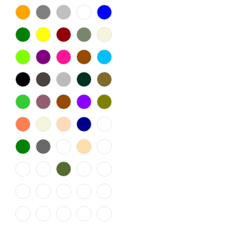
47
48
50
52
54
56
58
140
74
80
86
92
98
104
110
116
128
152
164
176
5.5
4.5
6.5
9.5
8.5
10.5
7.5
X
43.5
44.5
38.5
40.5
46.5
37.5
40/34
42.5