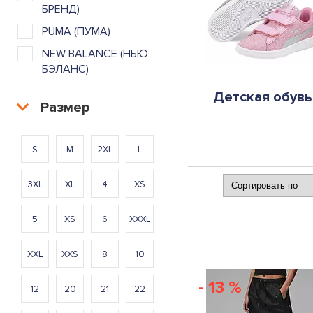
БРЕНД)
PUMA (ПУМА)
NEW BALANCE (НЬЮ
БЭЛАНС)
Детская обувь
Размер
S
M
2XL
L
3XL
XL
4
XS
5
XS
6
XXXL
XXL
XXS
8
10
- 13 %
12
20
21
22