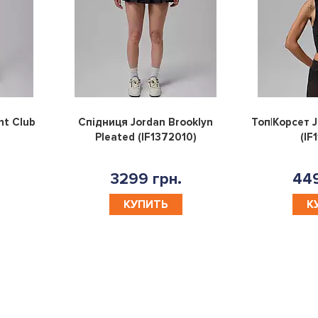
0
0
ht Club
Спідниця Jordan Brooklyn
Топ|Корсет J
Pleated (IF1372010)
(IF
3299 грн.
449
КУПИТЬ
К