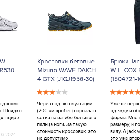
беговые
Брюки Jack Wolfskin
Кроссовки
E DAICHI
WILLCOX PANTS MEN
Wolfskin
1956-30)
(1504721-1010)
LOW M (4
6265)
луатации
Уже не первый год покупаю
) порвалась
одежду и обувь этой
Согласен с 
е большого
фирмы. Мне подходит. И по
отзывом о co
 такую
размеру, и по внешнему
цвет обязыва
совок, это
виду. А jack wolfskin willcox-
Локи
20.08
это уже вторые штаны