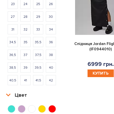
23
24
25
26
27
28
29
30
31
32
33
34
34,5
35
35,5
36
Спідниця Jordan Flig
(IF0944010)
36,5
37
37,5
38
6999 грн.
38,5
39
39,5
40
КУПИТЬ
40,5
41
41,5
42
42,5
43
43,5
44
Цвет
44,5
45
46
46,5