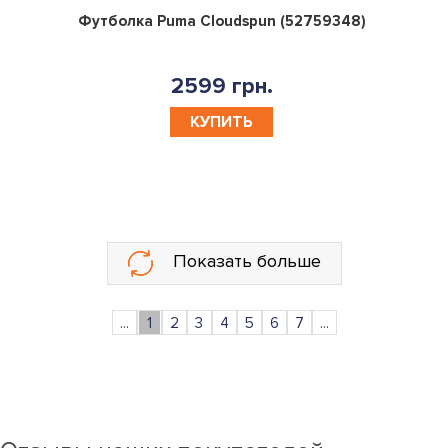
0
Футболка Puma Cloudspun (52759348)
2599 грн.
КУПИТЬ
Показать больше
...
1
2
3
4
5
6
7
...