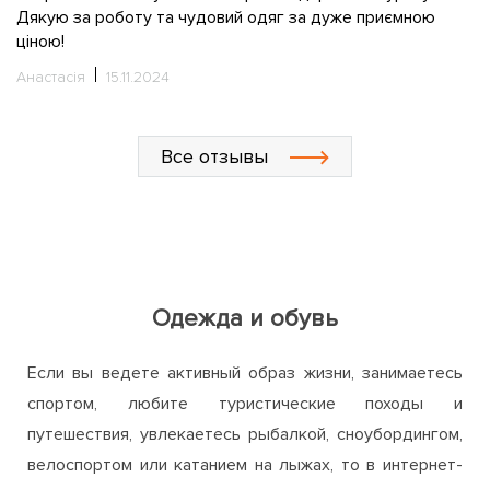
С
Все отзывы
Одежда и обувь
Если вы ведете активный образ жизни, занимаетесь
спортом, любите туристические походы и
путешествия, увлекаетесь рыбалкой, сноубордингом,
велоспортом или катанием на лыжах, то в интернет-
магазине ActiveZone непременно найдете для себя
много интересного и полезного. Мы предлагаем
широкий ассортимент одежды, обуви и аксессуаров
для активного отдыха, путешествий, занятий спортом