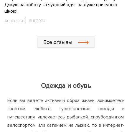
С
Все отзывы
Одежда и обувь
Если вы ведете активный образ жизни, занимаетесь
спортом, любите туристические походы и
путешествия, увлекаетесь рыбалкой, сноубордингом,
велоспортом или катанием на лыжах, то в интернет-
магазине ActiveZone непременно найдете для себя
много интересного и полезного. Мы предлагаем
широкий ассортимент одежды, обуви и аксессуаров
для активного отдыха, путешествий, занятий спортом