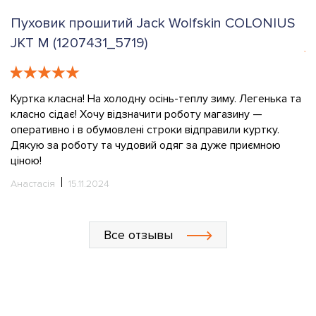
Пуховик прошитий Jack Wolfskin COLONIUS
К
JKT M (1207431_5719)
е
К
в
Куртка класна! На холодну осінь-теплу зиму. Легенька та
класно сідає! Хочу відзначити роботу магазину —
О
оперативно і в обумовлені строки відправили куртку.
Дякую за роботу та чудовий одяг за дуже приємною
ціною!
Анастасія
15.11.2024
Все отзывы