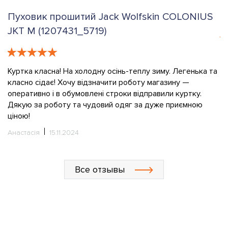
Пуховик прошитий Jack Wolfskin COLONIUS
К
JKT M (1207431_5719)
е
К
в
Куртка класна! На холодну осінь-теплу зиму. Легенька та
класно сідає! Хочу відзначити роботу магазину —
О
оперативно і в обумовлені строки відправили куртку.
Дякую за роботу та чудовий одяг за дуже приємною
ціною!
Анастасія
15.11.2024
Все отзывы