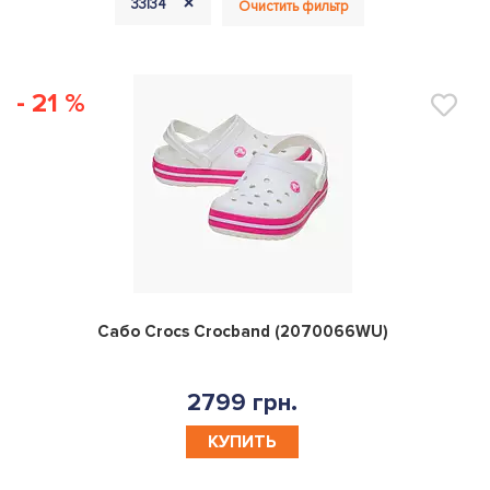
+
33|34
Очистить фильтр
- 21 %
0
Сабо Crocs Crocband (2070066WU)
2799 грн.
КУПИТЬ