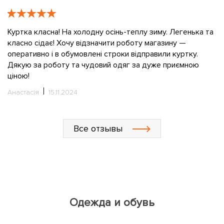
е
К
в
Куртка класна! На холодну осінь-теплу зиму. Легенька та
класно сідає! Хочу відзначити роботу магазину —
О
оперативно і в обумовлені строки відправили куртку.
Дякую за роботу та чудовий одяг за дуже приємною
ціною!
Анастасія
15.11.2024
Все отзывы
Одежда и обувь