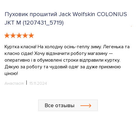
Пуховик прошитий Jack Wolfskin COLONIUS
К
JKT M (1207431_5719)
е
К
в
Куртка класна! На холодну осінь-теплу зиму. Легенька та
класно сідає! Хочу відзначити роботу магазину —
О
оперативно і в обумовлені строки відправили куртку.
Дякую за роботу та чудовий одяг за дуже приємною
ціною!
Анастасія
15.11.2024
Все отзывы