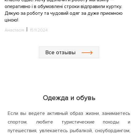
О
оперативно і в обумовлені строки відправили куртку.
Дякую за роботу та чудовий одяг за дуже приємною
ціною!
Анастасія
15.11.2024
Все отзывы
Одежда и обувь
Если вы ведете активный образ жизни, занимаетесь
спортом, любите туристические походы и
путешествия, увлекаетесь рыбалкой, сноубордингом,