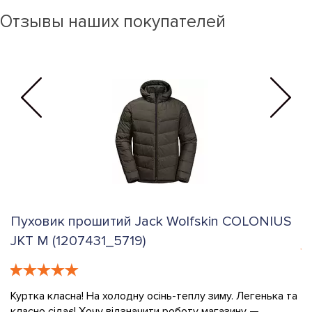
Отзывы наших покупателей
Пуховик прошитий Jack Wolfskin COLONIUS
К
JKT M (1207431_5719)
е
К
в
Куртка класна! На холодну осінь-теплу зиму. Легенька та
класно сідає! Хочу відзначити роботу магазину —