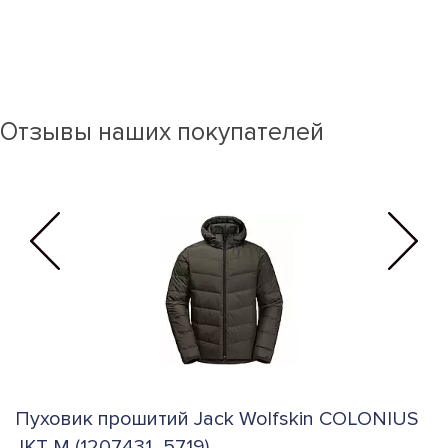
Отзывы наших покупателей
Пуховик прошитий Jack Wolfskin COLONIUS
К
JKT M (1207431_5719)