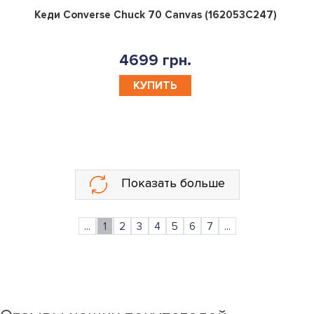
0
Кеди Converse Chuck 70 Canvas (162053C247)
4699 грн.
КУПИТЬ
Показать больше
...
1
2
3
4
5
6
7
...