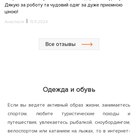
С
Все отзывы
Одежда и обувь
Если вы ведете активный образ жизни, занимаетесь
спортом, любите туристические походы и
путешествия, увлекаетесь рыбалкой, сноубордингом,
велоспортом или катанием на лыжах, то в интернет-
магазине ActiveZone непременно найдете для себя
много интересного и полезного. Мы предлагаем
широкий ассортимент одежды, обуви и аксессуаров
для активного отдыха, путешествий, занятий спортом