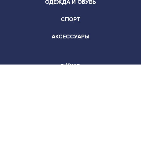
АКСЕССУАРЫ
г. Киев
Режим работы:
Пн-Сб 9:00-22:00
© Copyright - All rights reserved. 2026
Facebook
Instagram