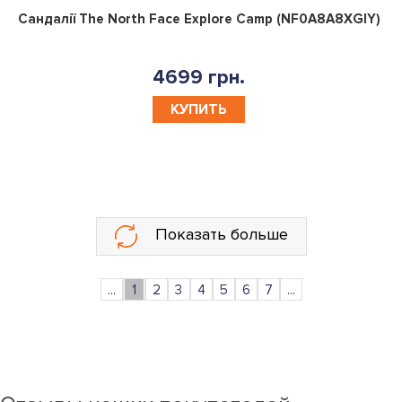
0
Сандалії The North Face Explore Camp (NF0A8A8XGIY)
4699 грн.
КУПИТЬ
Показать больше
...
1
2
3
4
5
6
7
...