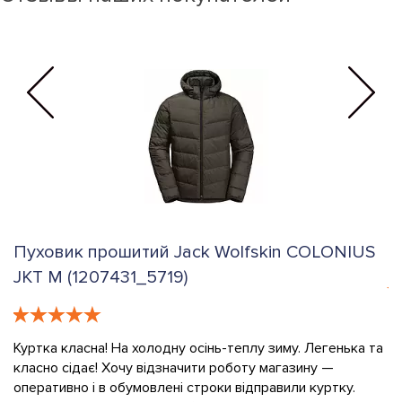
Пуховик прошитий Jack Wolfskin COLONIUS
К
JKT M (1207431_5719)
е
К
в
Куртка класна! На холодну осінь-теплу зиму. Легенька та
класно сідає! Хочу відзначити роботу магазину —
О
оперативно і в обумовлені строки відправили куртку.