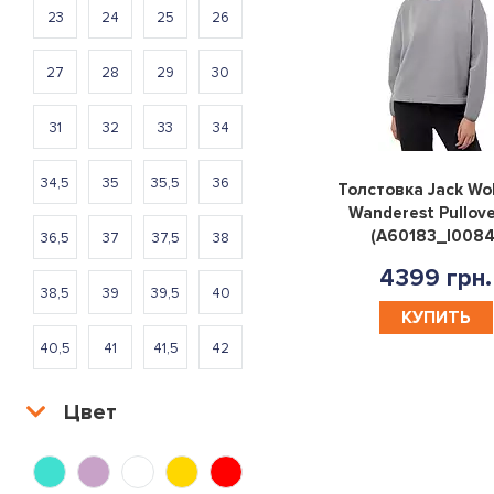
23
24
25
26
27
28
29
30
31
32
33
34
34,5
35
35,5
36
Толстовка Jack Wol
Wanderest Pullov
(A60183_I0084
36,5
37
37,5
38
4399 грн.
38,5
39
39,5
40
КУПИТЬ
40,5
41
41,5
42
42,5
43
43,5
44
Цвет
44,5
45
46
46,5