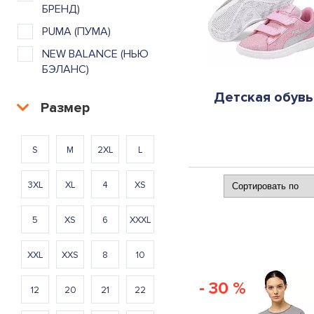
БРЕНД)
PUMA (ПУМА)
NEW BALANCE (НЬЮ
БЭЛАНС)
Детская обувь
Размер
S
M
2XL
L
3XL
XL
4
XS
5
XS
6
XXXL
XXL
XXS
8
10
- 30 %
12
20
21
22