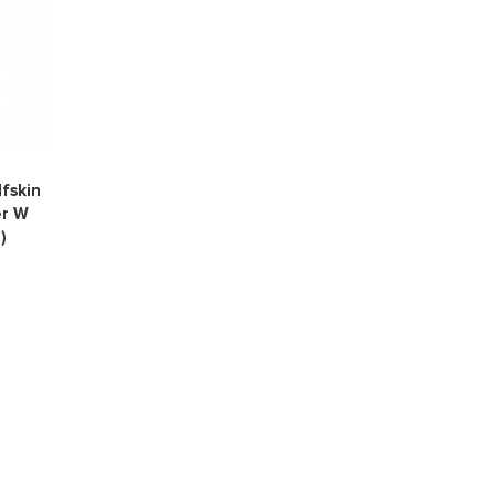
0
fskin
er W
)