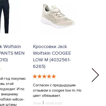
k Wolfskin
Кроссовки Jack
Ботинки
PANTS MEN
Wolfskin COOGEE
BOYS S
010)
LOW M (4032561-
TEXAPOR
6265)
1615)
ый год покупаю
увь этой
Согласен с предыдущим
В прошлом
подходит. И по
отзывом о coogee low m. Но
магазине 
о внешнему
цвет обязывает.
сыночку с
olfskin willcox-
snow diver
Локи
20.08.2020
рые штаны
все хорош