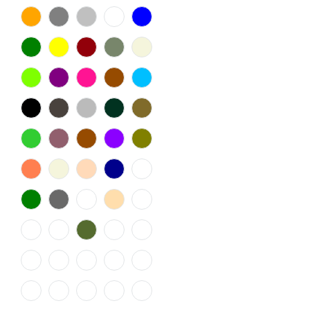
47
48
50
52
54
56
58
140
74
80
86
92
98
104
110
116
128
152
164
176
5.5
4.5
6.5
9.5
8.5
10.5
7.5
X
43.5
44.5
38.5
40.5
46.5
37.5
40/34
42.5