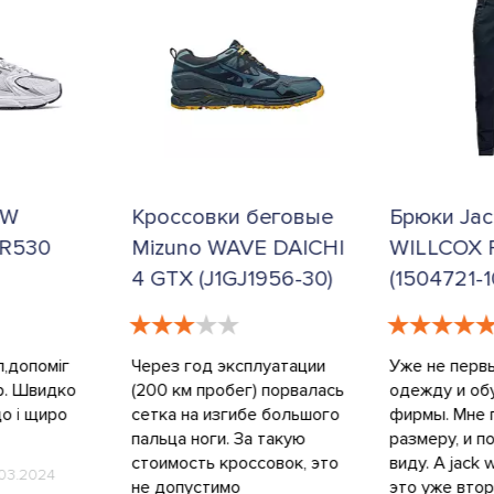
EW
Кроссовки беговые
Брюки Jac
R530
Mizuno WAVE DAICHI
WILLCOX 
4 GTX (J1GJ1956-30)
(1504721-1
п,допоміг
Через год эксплуатации
Уже не перв
ір. Швидко
(200 км пробег) порвалась
одежду и об
о і щиро
сетка на изгибе большого
фирмы. Мне 
пальца ноги. За такую
размеру, и п
стоимость кроссовок, это
виду. А jack w
03.2024
не допустимо
это уже вто