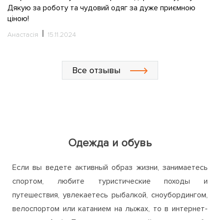
С
Все отзывы
Одежда и обувь
Если вы ведете активный образ жизни, занимаетесь
спортом, любите туристические походы и
путешествия, увлекаетесь рыбалкой, сноубордингом,
велоспортом или катанием на лыжах, то в интернет-
магазине ActiveZone непременно найдете для себя
много интересного и полезного. Мы предлагаем
широкий ассортимент одежды, обуви и аксессуаров
для активного отдыха, путешествий, занятий спортом