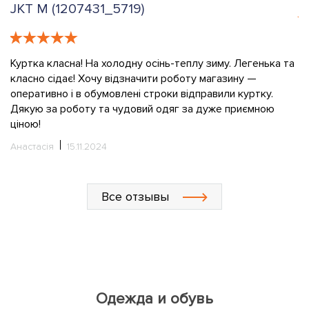
JKT M (1207431_5719)
е
К
в
Куртка класна! На холодну осінь-теплу зиму. Легенька та
класно сідає! Хочу відзначити роботу магазину —
О
оперативно і в обумовлені строки відправили куртку.
Дякую за роботу та чудовий одяг за дуже приємною
ціною!
Анастасія
15.11.2024
Все отзывы
Одежда и обувь