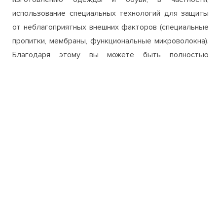
использование специальных технологий для защиты
от неблагоприятных внешних факторов (специальные
пропитки, мембраны, функциональные микроволокна).
Благодаря этому вы можете быть полностью
уверенны в высоком качестве и износостойкости
одежды и обуви, приобретаемой на нашем сайте. Если
все же у вас возникнут сомнения или вопросы, при
выборе и покупке в нашем интернет-магазине, то вы
всегда можете связаться с менеджерами и получить
полную консультацию относительно
заинтересовавшего вас товара.