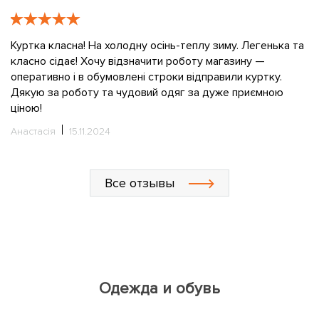
е
К
в
Куртка класна! На холодну осінь-теплу зиму. Легенька та
класно сідає! Хочу відзначити роботу магазину —
О
оперативно і в обумовлені строки відправили куртку.
Дякую за роботу та чудовий одяг за дуже приємною
ціною!
Анастасія
15.11.2024
Все отзывы
Одежда и обувь