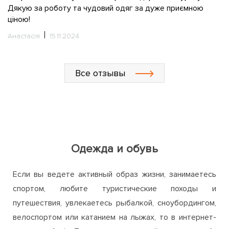
С
Все отзывы
Одежда и обувь
Если вы ведете активный образ жизни, занимаетесь
спортом, любите туристические походы и
путешествия, увлекаетесь рыбалкой, сноубордингом,
велоспортом или катанием на лыжах, то в интернет-
магазине ActiveZone непременно найдете для себя
много интересного и полезного. Мы предлагаем
широкий ассортимент одежды, обуви и аксессуаров
для активного отдыха, путешествий, занятий спортом