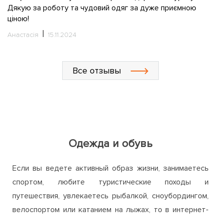
С
Все отзывы
Одежда и обувь
Если вы ведете активный образ жизни, занимаетесь
спортом, любите туристические походы и
путешествия, увлекаетесь рыбалкой, сноубордингом,
велоспортом или катанием на лыжах, то в интернет-
магазине ActiveZone непременно найдете для себя
много интересного и полезного. Мы предлагаем
широкий ассортимент одежды, обуви и аксессуаров
для активного отдыха, путешествий, занятий спортом